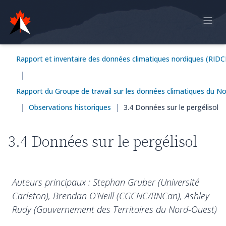
Accueil
Rapport et inventaire des données climatiques nordiques (RID
Rapport en ligne
|
Observations historiques
Rapport du Groupe de travail sur les données climatiques du N
Données de modèle
|
|
Observations historiques
3.4 Données sur le pergélisol
Rétroaction
3.4 Données sur le pergélisol
Sign in
Auteurs principaux : Stephan Gruber (Université
Carleton), Brendan O'Neill (CGCNC/RNCan), Ashley
Rudy (Gouvernement des Territoires du Nord-Ouest)