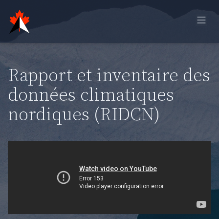
Accueil
Rapport en ligne
Rapport et inventaire des
Observations historiques
données climatiques
Données de modèle
nordiques (RIDCN)
Rétroaction
Sign in