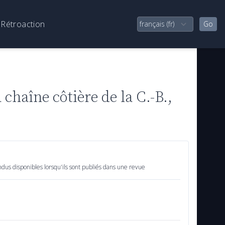
Rétroaction
 chaîne côtière de la C.-B.,
dus disponibles lorsqu'ils sont publiés dans une revue