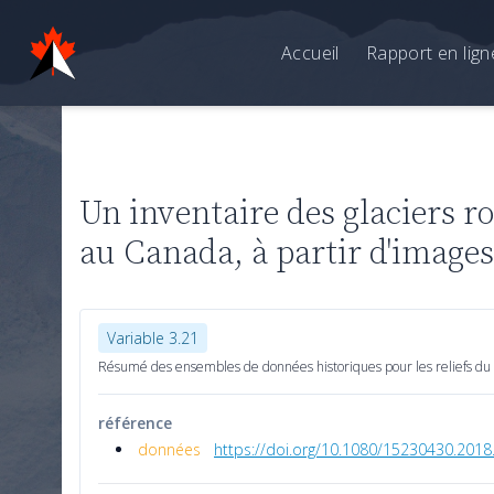
Accueil
Rapport en lign
Un inventaire des glaciers ro
au Canada, à partir d'images
Variable 3.21
Résumé des ensembles de données historiques pour les reliefs du pe
référence
données
https://doi.org/10.1080/15230430.201