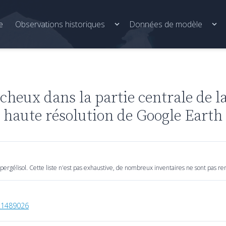
e
Observations historiques
Données de modèle
cheux dans la partie centrale de la
 haute résolution de Google Earth
rgélisol. Cette liste n'est pas exhaustive, de nombreux inventaires ne sont pas ren
8.1489026