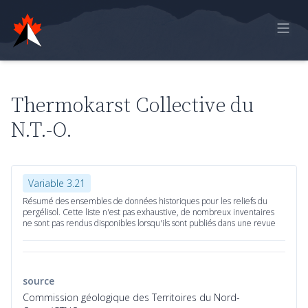
Accueil
Rapport en ligne
Thermokarst Collective du
Observations historiques
N.T.-O.
Données de modèle
Rétroaction
Variable 3.21
Résumé des ensembles de données historiques pour les reliefs du
pergélisol. Cette liste n'est pas exhaustive, de nombreux inventaires
Sign in
ne sont pas rendus disponibles lorsqu'ils sont publiés dans une revue
source
Commission géologique des Territoires du Nord-