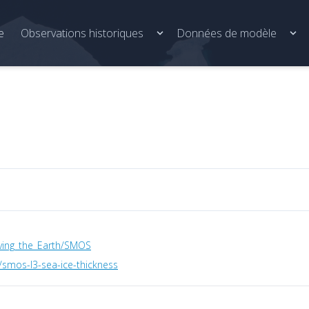
e
Observations historiques
Données de modèle
rving_the_Earth/SMOS
g/smos-l3-sea-ice-thickness