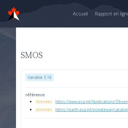
Accueil
Rapport en lign
SMOS
Variable 3.16
référence
données
https://www.esa.int/Applications/Obse
données
https://earth.esa.int/eogateway/catalo