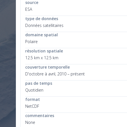
source
ESA
type de données
Données satellitaires
domaine spatial
Polaire
résolution spatiale
12.5 km x 12.5 km
couverture temporelle
D'octobre à avril, 2010 – présent
pas de temps
Quotidien
format
NetCDF
commentaires
None