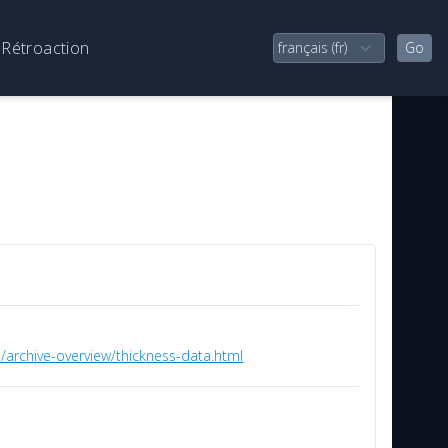
Rétroaction
/archive-overview/thickness-data.html