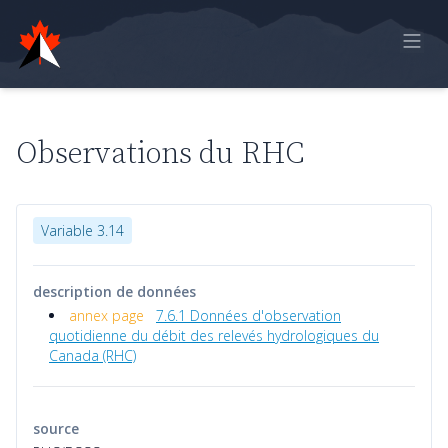
Accueil
Rapport en ligne
Observations du RHC
Observations historiques
Données de modèle
Variable 3.14
Rétroaction
description de données
Sign in
annex page
7.6.1 Données d'observation
quotidienne du débit des relevés hydrologiques du
Canada (RHC)
source