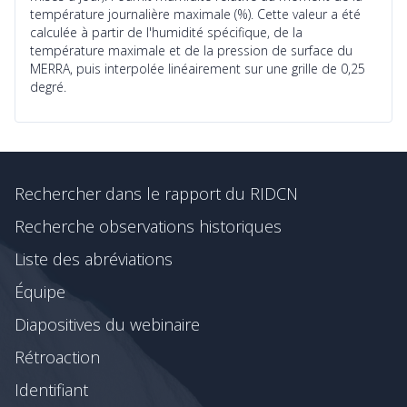
température journalière maximale (%). Cette valeur a été
calculée à partir de l'humidité spécifique, de la
température maximale et de la pression de surface du
MERRA, puis interpolée linéairement sur une grille de 0,25
degré.
Rechercher dans le rapport du RIDCN
Recherche observations historiques
Liste des abréviations
Équipe
Diapositives du webinaire
Rétroaction
Identifiant