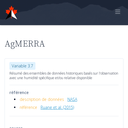
Accueil
Rapport en ligne
AgMERRA
Observations historiques
Données de modèle
Variable 3.7
Rétroaction
Résumé des ensembles de données historiques basés sur l'observation
avec une humidité spécifique et/ou relative disponible
Sign in
référence
description de données
NASA
référence
Ruane et al. (2015)