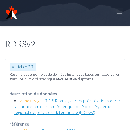
Accueil
Rapport en ligne
RDRSv2
Observations historiques
Données de modèle
Variable 3.7
Rétroaction
Résumé des ensembles de données historiques basés sur l'observation
avec une humidité spécifique et/ou relative disponible
Sign in
description de données
annex page
7.3.8 Réanalyse des précipitations et de
la surface terrestre en Amérique du Nord - Système
régional de prévision déterministe (RDRSv2)
référence