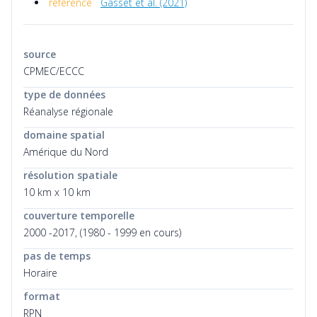
référence
Gasset et al. (2021)
source
CPMEC/ECCC
type de données
Réanalyse régionale
domaine spatial
Amérique du Nord
résolution spatiale
10 km x 10 km
couverture temporelle
2000 -2017, (1980 - 1999 en cours)
pas de temps
Horaire
format
RPN